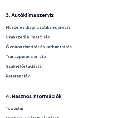
3. Autóklíma szerviz
Műszeres diagnosztika és javítás
Szakszerű klímatöltés
Ózonos tisztítás és karbantartás
Transzparens árlista
Szakértői tudástár
Referenciák
4. Hasznos információk
Tudástár
Gyakran Ismételt Kérdések