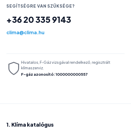
SEGÍTSÉGRE VAN SZÜKSÉGE?
+36 20 335 9143
clima@clima.hu
Hivatalos, F-Gáz vizsgával rendelkező, regisztrált
klímaszerviz.
F-gáz azonosító: 1000000000557
1. Klíma katalógus