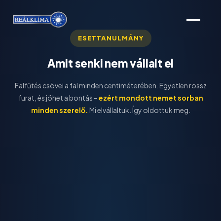
Kilépés
a
tartalomba
ESETTANULMÁNY
Amit senki nem vállalt el
Falfűtés csövei a fal minden centiméterében. Egyetlen rossz
furat, és jöhet a bontás –
ezért mondott nemet sorban
minden szerelő.
Mi elvállaltuk. Így oldottuk meg.