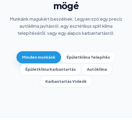
mögé
Munkáink magukért beszélnek. Legyen szó egy precíz
autóklíma javításról, egy esztétikus split klíma
telepítéséről, vagy egy alapos karbantartásról.
Minden munkánk
Épületklíma Telepítés
Épületklíma Karbantartás
Autóklíma
Karbantartás Videók