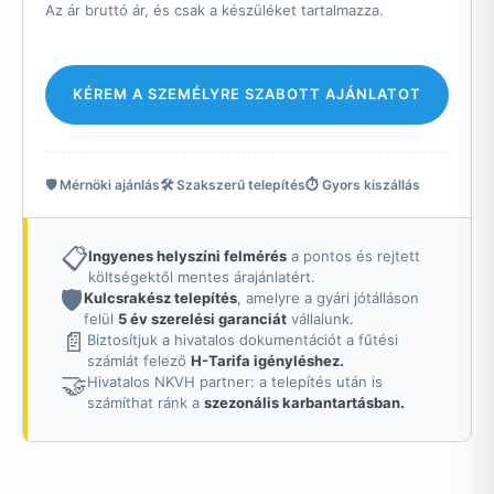
Az ár bruttó ár, és csak a készüléket tartalmazza.
KÉREM A SZEMÉLYRE SZABOTT AJÁNLATOT
🛡️ Mérnöki ajánlás
🛠️ Szakszerű telepítés
⏱️ Gyors kiszállás
📋
Ingyenes helyszíni felmérés
a pontos és rejtett
költségektől mentes árajánlatért.
🛡️
Kulcsrakész telepítés
, amelyre a gyári jótálláson
felül
5 év szerelési garanciát
vállalunk.
📄
Biztosítjuk a hivatalos dokumentációt a fűtési
számlát felező
H-Tarifa igényléshez.
🤝
Hivatalos NKVH partner: a telepítés után is
számíthat ránk a
szezonális karbantartásban.