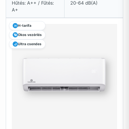
Hűtés: A++ / Fűtés:
20-64 dB(A)
A+
H-tarifa
H
Okos vezérlés
📶
Ultra csendes
🌙