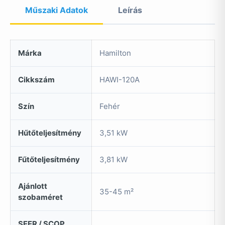
Műszaki Adatok
Leírás
Márka
Hamilton
Cikkszám
HAWI-120A
Szín
Fehér
Hűtőteljesítmény
3,51 kW
Fűtőteljesítmény
3,81 kW
Ajánlott
35-45 m²
szobaméret
SEER / SCOP