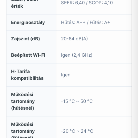
SEER: 6,40 / SCOP: 4,10
érték
Energiaosztály
Hűtés: A++ / Fűtés: A+
Zajszint (dB)
20-64 dB(A)
Beépített Wi-Fi
Igen (2,4 GHz)
H-Tarifa
Igen
kompatibilitás
Működési
tartomány
-15 °C ~ 50 °C
(hűtésnél)
Működési
tartomány
-20 °C ~ 24 °C
(fűtésnél)