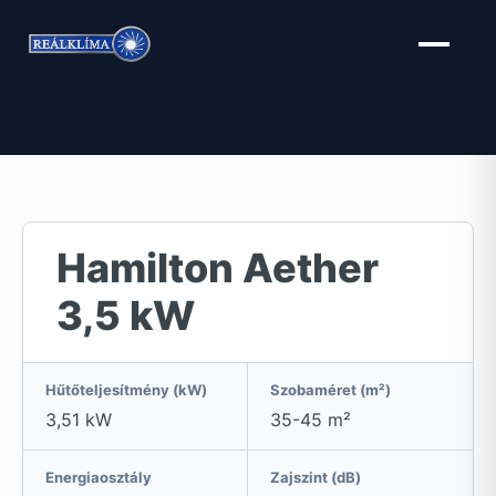
Kilépés
a
tartalomba
Hamilton Aether
3,5 kW
Hűtőteljesítmény (kW)
Szobaméret (m²)
3,51 kW
35-45 m²
Energiaosztály
Zajszint (dB)