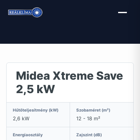
Kilépés
a
tartalomba
Midea Xtreme Save
2,5 kW
Hűtőteljesítmény (kW)
Szobaméret (m²)
2,6 kW
12 - 18 m²
Energiaosztály
Zajszint (dB)