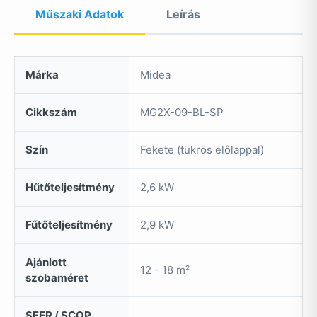
Műszaki Adatok
Leírás
Márka
Midea
Cikkszám
MG2X-09-BL-SP
Szín
Fekete (tükrös előlappal)
Hűtőteljesítmény
2,6 kW
Fűtőteljesítmény
2,9 kW
Ajánlott
12 - 18 m²
szobaméret
SEER / SCOP