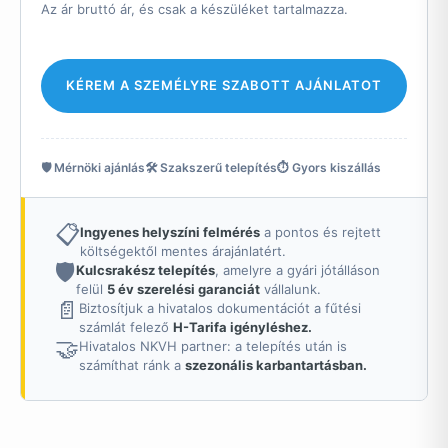
Az ár bruttó ár, és csak a készüléket tartalmazza.
KÉREM A SZEMÉLYRE SZABOTT AJÁNLATOT
🛡️ Mérnöki ajánlás
🛠️ Szakszerű telepítés
⏱️ Gyors kiszállás
📋
Ingyenes helyszíni felmérés
a pontos és rejtett
költségektől mentes árajánlatért.
🛡️
Kulcsrakész telepítés
, amelyre a gyári jótálláson
felül
5 év szerelési garanciát
vállalunk.
📄
Biztosítjuk a hivatalos dokumentációt a fűtési
számlát felező
H-Tarifa igényléshez.
🤝
Hivatalos NKVH partner: a telepítés után is
számíthat ránk a
szezonális karbantartásban.