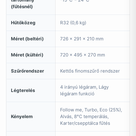
(fűtésnél)
Hűtőközeg
R32 (0,6 kg)
Méret (beltéri)
726 x 291 x 210 mm
Méret (kültéri)
720 x 495 x 270 mm
Szűrőrendszer
Kettős finomszűrő rendszer
4 irányú légáram, Lágy
Légterelés
légáram funkció
Follow me, Turbo, Eco (25%),
Kényelem
Alvás, 8°C temperálás,
Karter/csepptálca fűtés