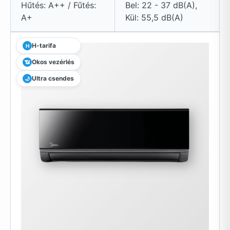
Hűtés: A++ / Fűtés:
Bel: 22 - 37 dB(A),
A+
Kül: 55,5 dB(A)
H-tarifa
H
Okos vezérlés
📶
Ultra csendes
🌙