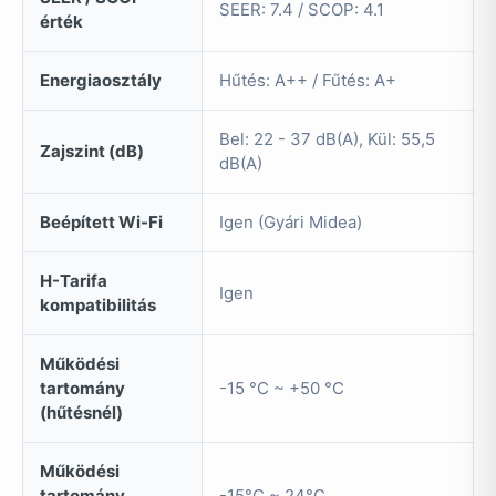
SEER: 7.4 / SCOP: 4.1
érték
Energiaosztály
Hűtés: A++ / Fűtés: A+
Bel: 22 - 37 dB(A), Kül: 55,5
Zajszint (dB)
dB(A)
Beépített Wi-Fi
Igen (Gyári Midea)
H-Tarifa
Igen
kompatibilitás
Működési
tartomány
-15 °C ~ +50 °C
(hűtésnél)
Működési
tartomány
-15°C ~ 24°C