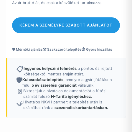
Az ár bruttó ár, és csak a készüléket tartalmazza.
KÉREM A SZEMÉLYRE SZABOTT AJÁNLATOT
🛡️ Mérnöki ajánlás
🛠️ Szakszerű telepítés
⏱️ Gyors kiszállás
📋
Ingyenes helyszíni felmérés
a pontos és rejtett
költségektől mentes árajánlatért.
🛡️
Kulcsrakész telepítés
, amelyre a gyári jótálláson
felül
5 év szerelési garanciát
vállalunk.
📄
Biztosítjuk a hivatalos dokumentációt a fűtési
számlát felező
H-Tarifa igényléshez.
🤝
Hivatalos NKVH partner: a telepítés után is
számíthat ránk a
szezonális karbantartásban.