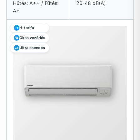
Hűtés: A++ / Fűtés:
20-48 dB(A)
A+
H-tarifa
H
Okos vezérlés
📶
Ultra csendes
🌙