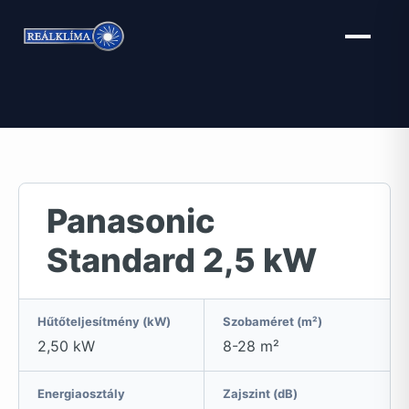
Kilépés
a
tartalomba
Panasonic
Standard 2,5 kW
Hűtőteljesítmény (kW)
Szobaméret (m²)
2,50 kW
8-28 m²
Energiaosztály
Zajszint (dB)