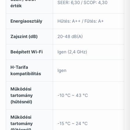
SEER: 6,30 / SCOP: 4,30
érték
Energiaosztály
Hűtés: A++ / Fűtés: A+
Zajszint (dB)
20-48 dB(A)
Beépített Wi-Fi
Igen (2,4 GHz)
H-Tarifa
Igen
kompatibilitás
Működési
tartomány
-10 °C ~ 43 °C
(hűtésnél)
Működési
tartomány
-15 °C ~ 24 °C
(fűtésnél)