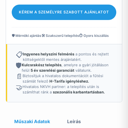
KÉREM A SZEMÉLYRE SZABOTT AJÁNLATOT
🛡️ Mérnöki ajánlás
🛠️ Szakszerű telepítés
⏱️ Gyors kiszállás
📋
Ingyenes helyszíni felmérés
a pontos és rejtett
költségektől mentes árajánlatért.
🛡️
Kulcsrakész telepítés
, amelyre a gyári jótálláson
felül
5 év szerelési garanciát
vállalunk.
📄
Biztosítjuk a hivatalos dokumentációt a fűtési
számlát felező
H-Tarifa igényléshez.
🤝
Hivatalos NKVH partner: a telepítés után is
számíthat ránk a
szezonális karbantartásban.
Műszaki Adatok
Leírás