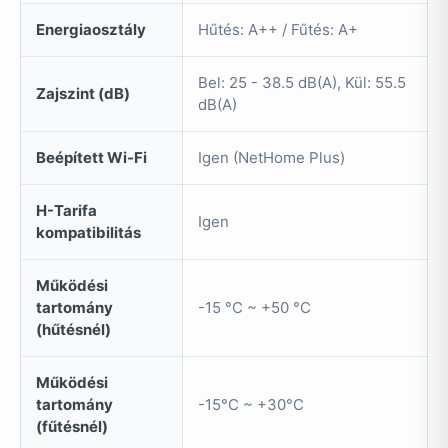
Energiaosztály
Hűtés: A++ / Fűtés: A+
Bel: 25 - 38.5 dB(A), Kül: 55.5
Zajszint (dB)
dB(A)
Beépített Wi-Fi
Igen (NetHome Plus)
H-Tarifa
Igen
kompatibilitás
Működési
tartomány
-15 °C ~ +50 °C
(hűtésnél)
Működési
tartomány
-15°C ~ +30°C
(fűtésnél)