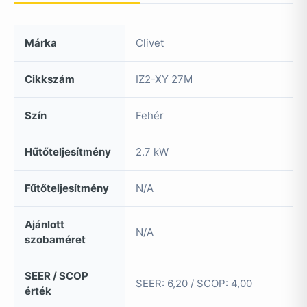
Márka
Clivet
Cikkszám
IZ2-XY 27M
Szín
Fehér
Hűtőteljesítmény
2.7 kW
Fűtőteljesítmény
N/A
Ajánlott
N/A
szobaméret
SEER / SCOP
SEER: 6,20 / SCOP: 4,00
érték