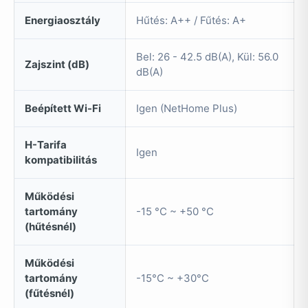
Energiaosztály
Hűtés: A++ / Fűtés: A+
Bel: 26 - 42.5 dB(A), Kül: 56.0
Zajszint (dB)
dB(A)
Beépített Wi-Fi
Igen (NetHome Plus)
H-Tarifa
Igen
kompatibilitás
Működési
tartomány
-15 °C ~ +50 °C
(hűtésnél)
Működési
tartomány
-15°C ~ +30°C
(fűtésnél)