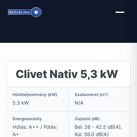
Kilépés
a
tartalomba
Clivet Nativ 5,3 kW
Hűtőteljesítmény (kW)
Szobaméret (m²)
5.3 kW
N/A
Energiaosztály
Zajszint (dB)
Hűtés: A++ / Fűtés:
Bel: 26 - 42.5 dB(A),
A+
Kül: 56.0 dB(A)