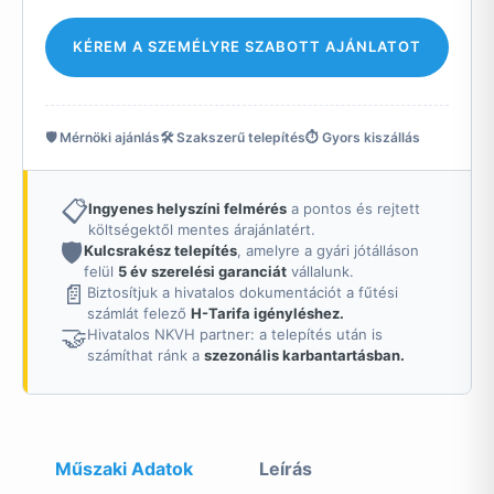
KÉREM A SZEMÉLYRE SZABOTT AJÁNLATOT
🛡️ Mérnöki ajánlás
🛠️ Szakszerű telepítés
⏱️ Gyors kiszállás
📋
Ingyenes helyszíni felmérés
a pontos és rejtett
költségektől mentes árajánlatért.
🛡️
Kulcsrakész telepítés
, amelyre a gyári jótálláson
felül
5 év szerelési garanciát
vállalunk.
📄
Biztosítjuk a hivatalos dokumentációt a fűtési
számlát felező
H-Tarifa igényléshez.
🤝
Hivatalos NKVH partner: a telepítés után is
számíthat ránk a
szezonális karbantartásban.
Műszaki Adatok
Leírás