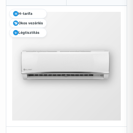
H-tarifa
H
Okos vezérlés
📶
Légtisztítás
✨