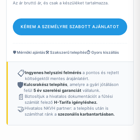
Az ár bruttó ár, és csak a készüléket tartalmazza.
KÉREM A SZEMÉLYRE SZABOTT AJÁNLATOT
🛡️ Mérnöki ajánlás
🛠️ Szakszerű telepítés
⏱️ Gyors kiszállás
📋
Ingyenes helyszíni felmérés
a pontos és rejtett
költségektől mentes árajánlatért.
🛡️
Kulcsrakész telepítés
, amelyre a gyári jótálláson
felül
5 év szerelési garanciát
vállalunk.
📄
Biztosítjuk a hivatalos dokumentációt a fűtési
számlát felező
H-Tarifa igényléshez.
🤝
Hivatalos NKVH partner: a telepítés után is
számíthat ránk a
szezonális karbantartásban.