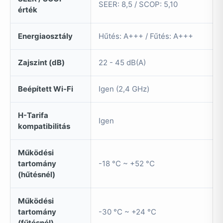
SEER: 8,5 / SCOP: 5,10
érték
Energiaosztály
Hűtés: A+++ / Fűtés: A+++
Zajszint (dB)
22 - 45 dB(A)
Beépített Wi-Fi
Igen (2,4 GHz)
H-Tarifa
Igen
kompatibilitás
Működési
tartomány
-18 °C ~ +52 °C
(hűtésnél)
Működési
tartomány
-30 °C ~ +24 °C
(fűtésnél)