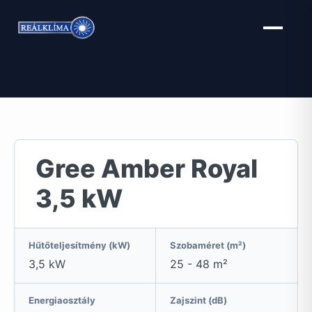
Kilépés
a
tartalomba
Gree Amber Royal
3,5 kW
Hűtőteljesítmény (kW)
Szobaméret (m²)
3,5 kW
25 - 48 m²
Energiaosztály
Zajszint (dB)