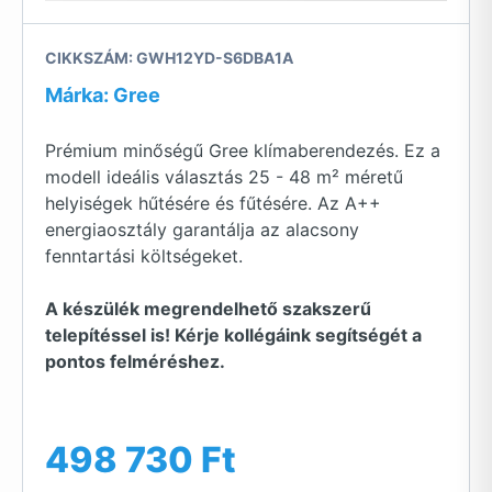
CIKKSZÁM: GWH12YD-S6DBA1A
Márka: Gree
Prémium minőségű Gree klímaberendezés. Ez a
modell ideális választás 25 - 48 m² méretű
helyiségek hűtésére és fűtésére. Az A++
energiaosztály garantálja az alacsony
fenntartási költségeket.
A készülék megrendelhető szakszerű
telepítéssel is! Kérje kollégáink segítségét a
pontos felméréshez.
498 730 Ft