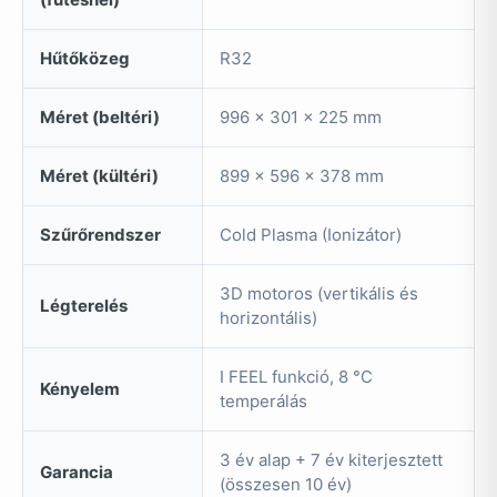
Hűtőközeg
R32
Méret (beltéri)
996 x 301 x 225 mm
Méret (kültéri)
899 x 596 x 378 mm
Szűrőrendszer
Cold Plasma (Ionizátor)
3D motoros (vertikális és
Légterelés
horizontális)
I FEEL funkció, 8 °C
Kényelem
temperálás
3 év alap + 7 év kiterjesztett
Garancia
(összesen 10 év)