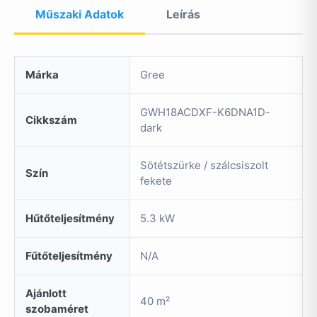
Műszaki Adatok
Leírás
Márka
Gree
GWH18ACDXF-K6DNA1D-
Cikkszám
dark
Sötétszürke / szálcsiszolt
Szín
fekete
Hűtőteljesítmény
5.3 kW
Fűtőteljesítmény
N/A
Ajánlott
40 m²
szobaméret