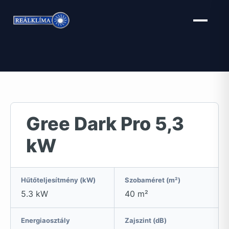
Kilépés
a
tartalomba
Gree Dark Pro 5,3
kW
Hűtőteljesítmény (kW)
Szobaméret (m²)
5.3 kW
40 m²
Energiaosztály
Zajszint (dB)