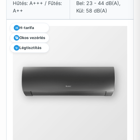
Hűtés: A+++ / Fűtés:
Bel: 23 - 44 dB(A),
A++
Kül: 58 dB(A)
H-tarifa
H
Okos vezérlés
📶
Légtisztítás
✨