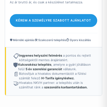
Az ár bruttó ár, és csak a készüléket tartalmazza.
KÉREM A SZEMÉLYRE SZABOTT AJÁNLATOT
🛡️ Mérnöki ajánlás
🛠️ Szakszerű telepítés
⏱️ Gyors kiszállás
📋
Ingyenes helyszíni felmérés
a pontos és rejtett
költségektől mentes árajánlatért.
🛡️
Kulcsrakész telepítés
, amelyre a gyári jótálláson
felül
5 év szerelési garanciát
vállalunk.
📄
Biztosítjuk a hivatalos dokumentációt a fűtési
számlát felező
H-Tarifa igényléshez.
🤝
Hivatalos NKVH partner: a telepítés után is
számíthat ránk a
szezonális karbantartásban.