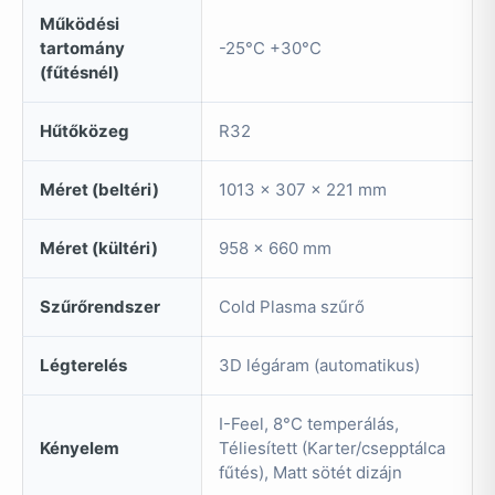
Működési
tartomány
-25°C +30°C
(fűtésnél)
Hűtőközeg
R32
Méret (beltéri)
1013 x 307 x 221 mm
Méret (kültéri)
958 x 660 mm
Szűrőrendszer
Cold Plasma szűrő
Légterelés
3D légáram (automatikus)
I-Feel, 8°C temperálás,
Kényelem
Téliesített (Karter/csepptálca
fűtés), Matt sötét dizájn